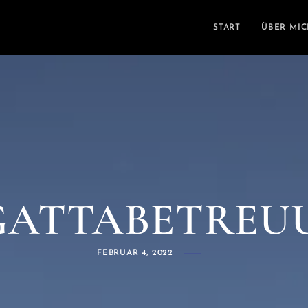
START
ÜBER MI
GATTABETREU
FEBRUAR 4, 2022